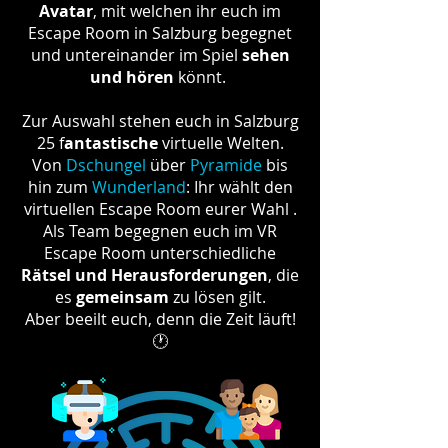
Avatar
, mit welchen ihr euch im
Escape Room in Salzburg begegnet
und untereinander im Spiel
sehen
und hören
könnt.
Zur Auswahl stehen euch in Salzburg
25 f
antastische
virtuelle Welten.
Von
Dschungel
über
Pyramide
bis
hin zum
Wunderland
: Ihr wählt den
virtuellen Escape Room eurer Wahl .
Als Team begegnen euch im VR
Escape Room unterschiedliche
Rätsel und Herausforderungen
, die
es
gemeinsam
zu lösen gilt.
Aber beeilt euch, denn die Zeit läuft!
🕐