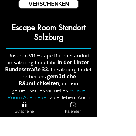
VERSCHENKEN
Escape Room Standort
Salzburg
Unseren VR Escape Room Standort
in Salzburg findet ihr
in der Linzer
Bundesstraße 33.
In Salzburg findet
ihr bei uns
gemütliche
Räumlichkeiten
, um ein
gemeinsames virtuelles
Escape
Room Abenteuer
zu erleben. Auch
bei der Gestaltung unserer Escape
Room Räume in Salzburg legen wir
Gutscheine
Kalender
viel Wert auf eine
angenehme
Wohlfühlatmosphäre
.