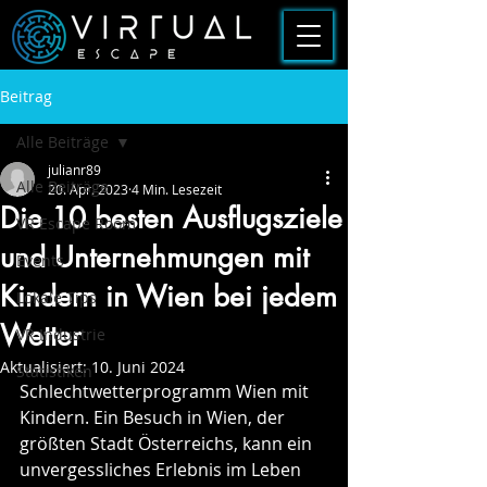
Beitrag
Alle Beiträge
julianr89
Alle Beiträge
20. Apr. 2023
4 Min. Lesezeit
Die 10 besten Ausflugsziele
VR Escape Room
und Unternehmungen mit
Events
Kindern in Wien bei jedem
Lokale Tips
Wetter
VR Industrie
Aktualisiert:
10. Juni 2024
Statistiken
Schlechtwetterprogramm Wien mit 
Kindern. Ein Besuch in Wien, der 
größten Stadt Österreichs, kann ein 
unvergessliches Erlebnis im Leben 