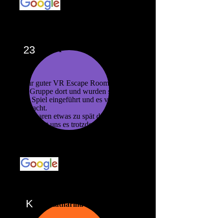
23
23 P
Sehr guter VR Escape Room. Waren
als Gruppe dort und wurden super in
das Spiel eingeführt und es viel Spass
gemacht.
Wir waren etwas zu spät dran aber
Yoshi hat uns es trotzdem ermöglicht
das Spiel fertig zu spielen, obwohl er
das nicht hätte machen müssen. Top
Service.
K
Katharina