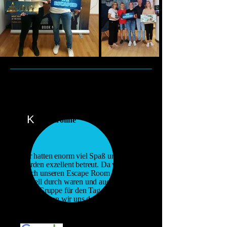
K
Karoline
Wir hatten enorm viel Spaß und
wurden exzellent betreut. Da wir
durch unseren Escape Room sehr
schnell durch waren und auch die
letzte Gruppe für den Tag gewesen
sind, durften wir uns danach noch mit
einem Bonusgame die restliche Zeit
vertreiben.