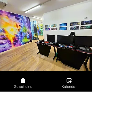
Mehr über den Standort
Gutscheine
Kalender
München
Unseren Escape Room Standort in
München findet ihr in der
Franziskanerstraße 24
.
Euch erwarten
in München
wie an jedem unserer
Standorte eine hochmoderne
Ausstattung, um euch ein