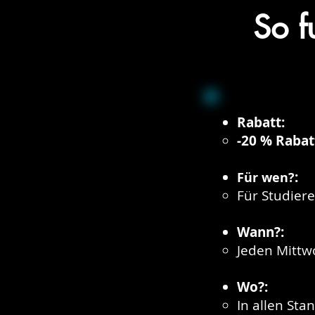
So f
Rabatt:
-​20 % Rabat
:
​Für wen?
Für Studier
Wann?:
Jeden Mittw
Wo?:
In allen Sta