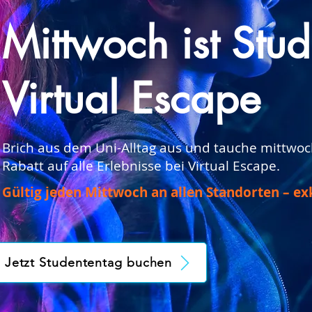
Mittwoch ist Stu
Virtual Escape
Brich aus dem Uni-Alltag aus und tauche mittwoc
Rabatt auf alle Erlebnisse bei Virtual Escape.
Gültig jeden Mittwoch an allen Standorten – exk
Jetzt Studententag buchen