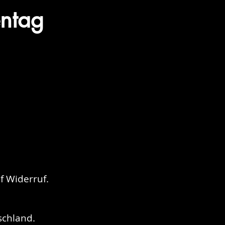
entag
 Widerruf.​
schland.