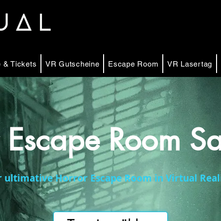
 & Tickets
VR Gutscheine
Escape Room
VR Lasertag
r Escape Room Sa
 ultimative Horror Escape Room in Virtual Reali