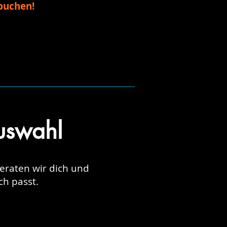
 buchen!
uswahl
beraten wir dich und
h passt.