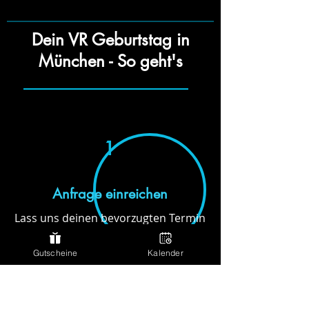
Dein VR Geburtstag in
München - So geht's
1
Anfrage einreichen
Lass uns deinen bevorzugten Termin
in München sowie die Zahl der Gäste
wissen. Das Formular für deine
Gutscheine
Kalender
Anfrage findest du hier.