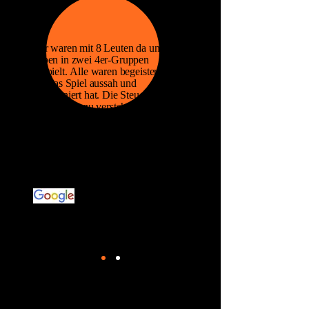
Wir waren mit 8 Leuten da und
haben in zwei 4er-Gruppen
gespielt.
Alle waren begeistert, wie
toll das Spiel aussah und
funktioniert hat.
Die Steuerung war
super leicht zu verstehen (auch für
unsere 8-jährige Teilnehmerin) und
man hat sich schnell an die virtuelle
Welt gewöhnt.
Ein Erlebnis,
welches sehr zu empfehlen ist und
wo wir bestimmt nochmal
vorbeischauen.