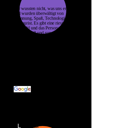
Wir wussten nicht, was uns erwartet
und wurden überwältigt von
Spannung, Spaß, Technologie und
Teamgeist. Es gibt eine riesige
Auswahl und das Personal ist
professionell und super freundlich
und serviceorientiert. Ich werde auf
jeden Fall weitere Male hingehen
und die anderen "Räume" Spielen.
Es ist absolut zu empfehlen. Der
Spaß ist für Groß und Klein, für
Familien und Freunde. Ich war
danach super happy! Das muss man
mal gemacht haben! Würde es
jedem empfehlen. Ist das Geld
Wert!
L
Luis