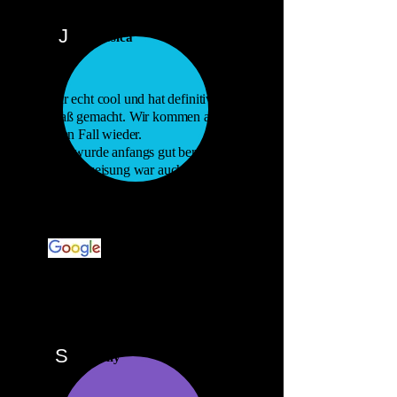
J
Jessica
War echt cool und hat definitiv
Spaß gemacht. Wir kommen auf
jeden Fall wieder.
Man wurde anfangs gut beraten und
die Einweisung war auch
einwandfrei. Wenn man mal im
Spiel nicht weiter kam, wurde gut
geholfen, ohne zu viel zu verraten.
S
Sally