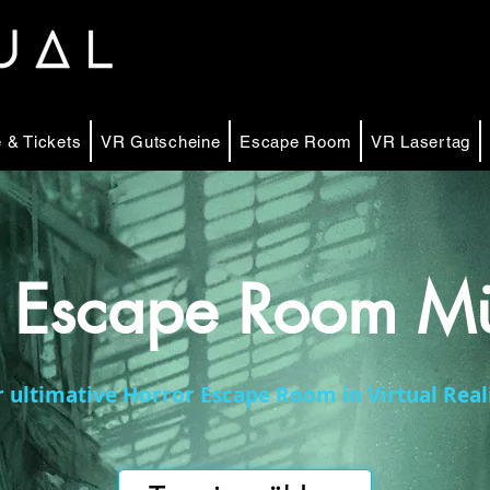
 & Tickets
VR Gutscheine
Escape Room
VR Lasertag
r Escape Room M
 ultimative Horror Escape Room in Virtual Reali