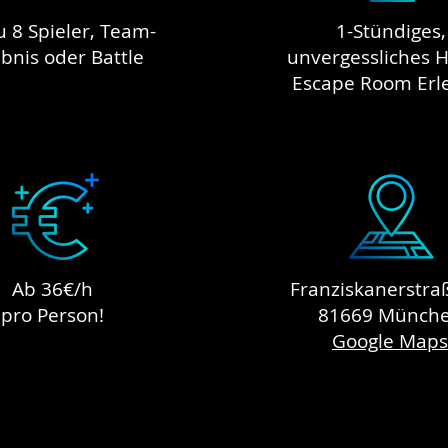
u 8 Spieler, Team-
1-Stündiges,
ebnis oder Battle
unvergessliches H
Escape Room Erl
Ab 36€/h
Franziskanerstra
pro Person!
81669 Münch
Google Maps