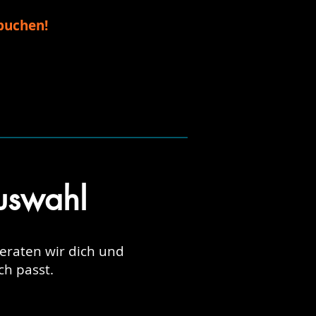
 buchen!
uswahl
beraten wir dich und
h passt.