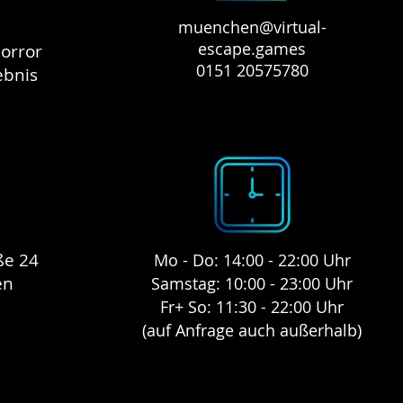
muenchen@virtual-
escape.games
orror
0151 20575780
ebnis
TERMIN BUCHE
ße 24
Mo - Do: 14:00 - 22:00 Uhr
en
Samstag: 10:00 - 23:00 Uhr
Fr+ So: 11:30 - 22:00 Uhr
(auf Anfrage auch außerhalb)