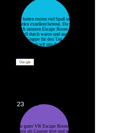
Wir hatten enorm viel Spaß und
wurden exzellent betreut. Da wir
durch unseren Escape Room sehr
schnell durch waren und auch die
letzte Gruppe für den Tag gewesen
sind, durften wir uns danach noch
mit einem Bonusgame die restliche
Zeit vertreiben.
23
23 P
Sehr guter VR Escape Room.
Waren als Gruppe dort und wurden