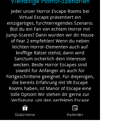
Vielfältige Horror-Szenarien
Jeder unser Horror Escape Rooms bei
Virtual Escape präsentiert ein
einzigartiges, furchterregendes Szenario.
Bist du ein Fan von echtem Horror mit
Jump-Scares? Dann würden wir dir House
of Fear 2 empfehlen! Wenn du neben
leichten Horror-Elementen auch auf
knifflige Rätsel stehst, dann wird
Sanctum sicherlich dein Interesse
wecken. Beide Horror Escapes sind
sowohl für Anfänger als auch für
Fortgeschrittene geeignet. Für diejenigen,
die bereits Erfahrung mit VR Escape
Rooms haben, ist Manor of Escape eine
tolle Option! Wir stehen dir gerne zur
Verfügung, um den perfekten Escape
Room für deine Gruppe zu finden.
Gutscheine
Kalender
Werdet ihr euch gemeinsam der
schaurigen Herausforderung stellen?