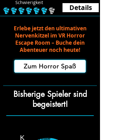
Schwierigkeit
Details
Erlebe jetzt den ultimativen
Nervenkitzel im VR Horror
Escape Room – Buche dein
Abenteuer noch heute!
Zum Horror Spaß
Bisherige Spieler sind
begeistert!
K
Karoline