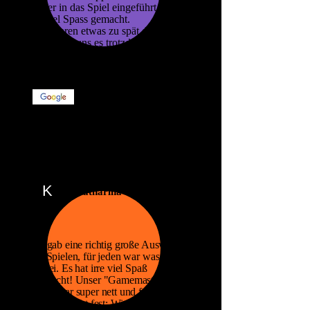
super in das Spiel eingeführt und
es viel Spass gemacht.
Wir waren etwas zu spät dran aber
Yoshi hat uns es trotzdem
ermöglicht das Spiel fertig zu
spielen, obwohl er das nicht hätte
machen müssen. Top Service.
K
Katharina
Es gab eine richtig große Auswahl
an Spielen, für jeden war was
dabei. Es hat irre viel Spaß
gemacht! Unser "Gamemaster"
Alex war super nett und freundlich.
Für uns steht fest: Wir kommen