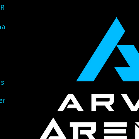
VR
na
is
er