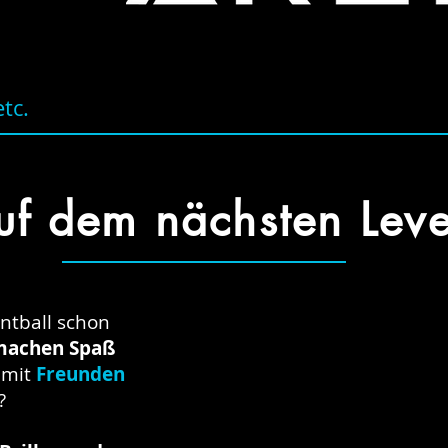
tc.
uf dem nächsten Level
ntball schon
machen Spaß
mit
Freunden
?