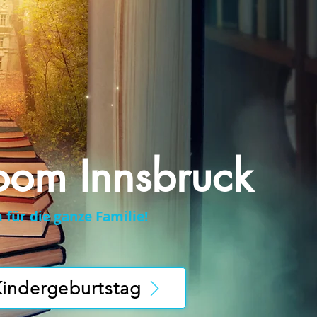
oom Innsbruck
für die ganze Familie!
indergeburtstag