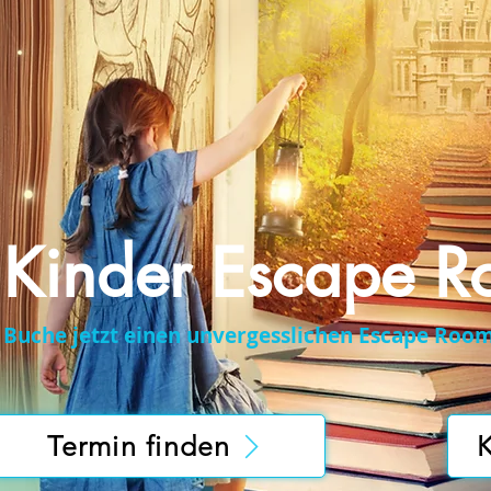
Kinder Escape R
Buche jetzt einen unvergesslichen Escape Room 
Termin finden
K