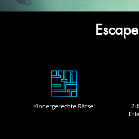
Escape
2-
Kindergerechte Rätsel
Erl