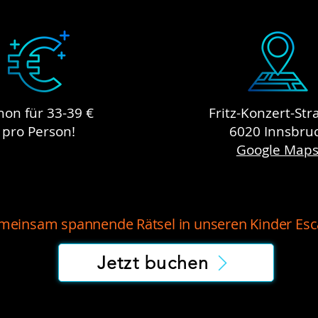
hon für 33-39 €
Fritz-Konzert-Str
pro Person!
6020 Innsbru
Google Map
emeinsam spannende Rätsel in unseren Kinder Es
Jetzt buchen