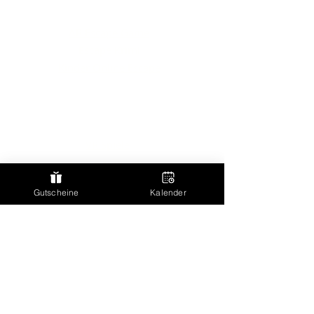
Online Escapes
AR Escape Game
Escape Krimi
Kinder Online Escape
Online Firmenevent
Weiteres
VR Spiele
Preise & Tickets
FAQ
Gutscheine
Kalender
Blog
Virtual Reality
Virtual Reality Berlin
Virtual Reality Wien
Virtual Reality Salzburg
Virtual Reality Linz