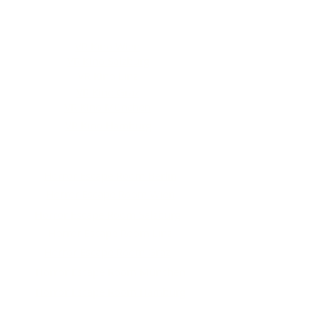
VR Kino
VR Kino Wien
VR Kino Salzburg
VR Kino Linz
VR Kino Graz
VR Kino München
VR Kino Hamburg
Horror Escape Room
Horror Escape Room Berlin
Horror Escape Room Wien
Horror Escape Room Salzburg
Horror Escape Room Linz
Horror Escape Room Graz
Horror Escape Room München
Horror Escape Room Hamburg